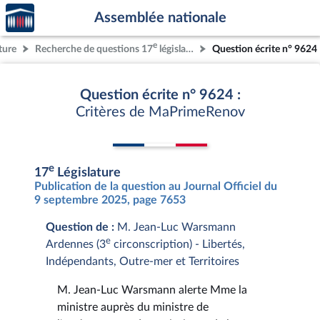
Accèder
Aller au contenu
Aller en bas de la page
Assemblée nationale
à la
page
e
ture
Recherche de questions 17
législature
Question écrite n° 9624
d'accueil
Question écrite n° 9624 :
Critères de MaPrimeRenov
e
17
Législature
Publication de la question au Journal Officiel du
9 septembre 2025, page 7653
Question de :
M. Jean-Luc Warsmann
e
Ardennes (3
circonscription) - Libertés,
Indépendants, Outre-mer et Territoires
M. Jean-Luc Warsmann alerte Mme la
ministre auprès du ministre de