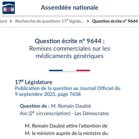
Accèder
Aller au contenu
Aller en bas de la page
Assemblée nationale
à la
page
e
ture
Recherche de questions 17
législature
Question écrite n° 9644
d'accueil
Question écrite n° 9644 :
Remises commerciales sur les
médicaments génériques
e
17
Législature
Publication de la question au Journal Officiel du
9 septembre 2025, page 7658
Question de :
M. Romain Daubié
e
Ain (2
circonscription) - Les Démocrates
M. Romain Daubié attire l'attention de
M. le ministre auprès de la ministre du