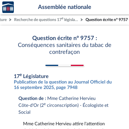
Accèder
Aller au contenu
Aller en bas de la page
Assemblée nationale
à la
page
e
ture
Recherche de questions 17
législature
Question écrite n° 9757
d'accueil
Question écrite n° 9757 :
Conséquences sanitaires du tabac de
contrefaçon
e
17
Législature
Publication de la question au Journal Officiel du
16 septembre 2025, page 7948
Question de :
Mme Catherine Hervieu
e
Côte-d'Or (2
circonscription) - Écologiste et
Social
Mme Catherine Hervieu attire l'attention