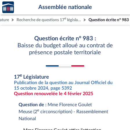
Accèder
Aller au contenu
Aller en bas de la page
Assemblée nationale
à la
page
e
lature
Recherche de questions 17
législature
Question écrite n° 983
d'accueil
Question écrite n° 983 :
Baisse du budget alloué au contrat de
présence postale territoriale
e
17
Législature
Publication de la question au Journal Officiel du
15 octobre 2024, page 5392
Question renouvelée le 4 février 2025
Question de :
Mme Florence Goulet
e
Meuse (2
circonscription) - Rassemblement
National