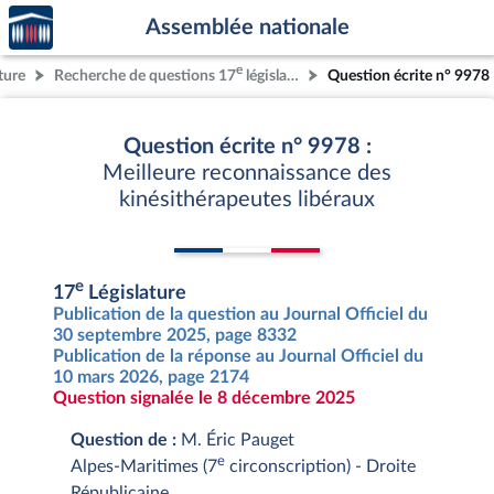
Accèder
Aller au contenu
Aller en bas de la page
Assemblée nationale
à la
page
e
ture
Recherche de questions 17
législature
Question écrite n° 9978
d'accueil
Question écrite n° 9978 :
Meilleure reconnaissance des
kinésithérapeutes libéraux
e
17
Législature
Publication de la question au Journal Officiel du
30 septembre 2025, page 8332
Publication de la réponse au Journal Officiel du
10 mars 2026, page 2174
Question signalée le 8 décembre 2025
Question de :
M. Éric Pauget
e
Alpes-Maritimes (7
circonscription) - Droite
Républicaine