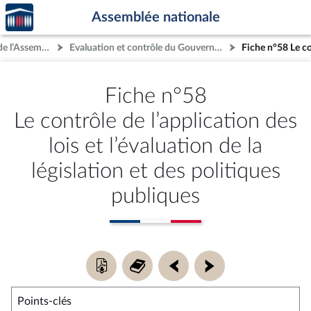
Accèder
Aller au contenu
Aller en bas de la page
Assemblée nationale
à la
page
IV.- Le fonctionnement de l’Assemblée nationale
Evaluation et contrôle du Gouvernement
d'accueil
Fiche n°58
Le contrôle de l’application des
lois et l’évaluation de la
législation et des politiques
publiques
Télécharger
Retour
Fiche
Fiche
la
au
précédente
suivante
fiche
sommaire
Points-clés
de