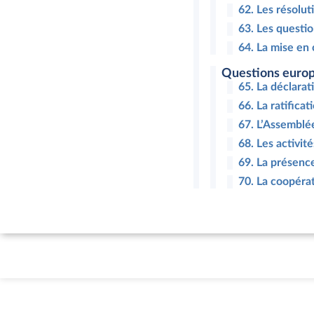
62. Les résolut
63. Les questi
64. La mise en
Questions europ.
65. La déclarat
66. La ratificat
67. L’Assemblé
68. Les activit
69. La présence
70. La coopéra