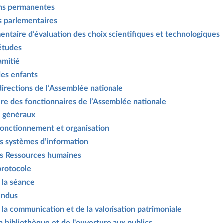
ons permanentes
s parlementaires
mentaire d’évaluation des choix scientifiques et technologiques
études
amitié
des enfants
directions de l’Assemblée nationale
ière des fonctionnaires de l’Assemblée nationale
s généraux
fonctionnement et organisation
es systèmes d’information
des Ressources humaines
 protocole
e la séance
endus
e la communication et de la valorisation patrimoniale
la bibliothèque et de l'ouverture aux publics