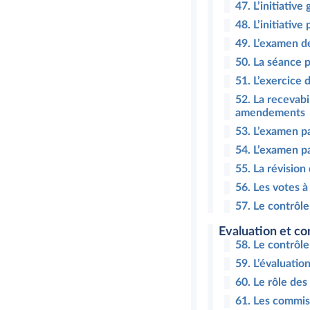
47. L’initiativ
48. L’initiative
49. L’examen d
50. La séance 
51. L’exercice
52. La recevabi
amendements
53. L’examen pa
54. L’examen pa
55. La révision
56. Les votes à
57. Le contrôle
Evaluation et c
58. Le contrôle 
59. L’évaluatio
60. Le rôle de
61. Les commis