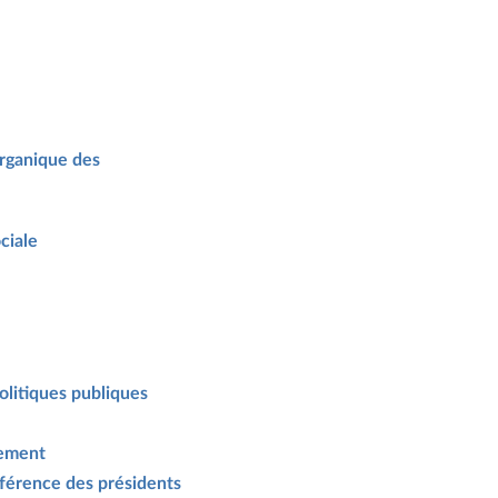
 organique des
ciale
politiques publiques
nement
nférence des présidents