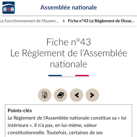
Accèder
Aller au contenu
Aller en bas de la page
Assemblée nationale
à la
page
IV.- Le fonctionnement de l’Assemblée nationale
Fiche n°43 Le Règlement de l’Assemblée nationale
d'accueil
Fiche n°43
Le Règlement de l’Assemblée
nationale
Télécharger
Retour
Fiche
Fiche
la
au
précédente
suivante
fiche
sommaire
Points-clés
de
synthèse
Le Règlement de l’Assemblée nationale constitue sa « loi
:
intérieure ». Il n’a pas, en lui-même, valeur
Fiche
constitutionnelle. Toutefois, certaines de ses