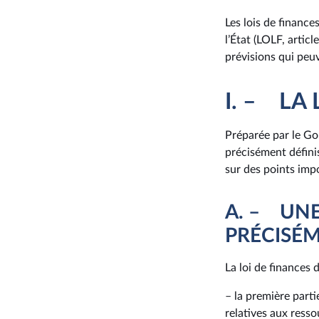
Les lois de financ
l’État (LOLF, artic
prévisions qui peu
I. – LA
Préparée par le Go
précisément défini
sur des points imp
A. – UN
PRÉCISÉM
La loi de finances 
– la première part
relatives aux resso