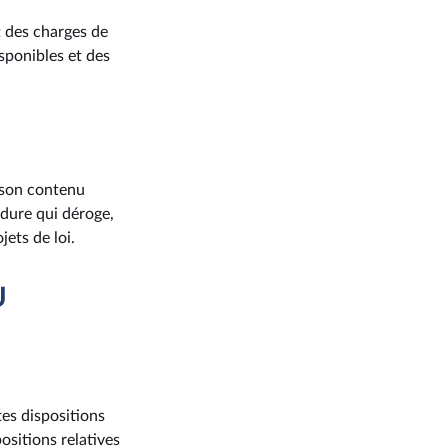
t des charges de
isponibles et des
t son contenu
édure qui déroge,
ets de loi.
U
es dispositions
ositions relatives