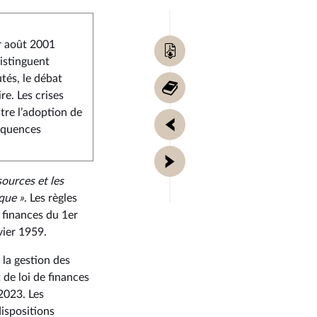
Télécharger
er août 2001
la
distinguent
fiche
Retour
tés, le débat
de
au
e. Les crises
synthèse
sommaire
tre l’adoption de
Fiche
:
séquences
précédente
Fiche
53 -
Fiche
Examen
suivante
sources et les
LF.pdf
que »
. Les règles
e finances du 1er
vier 1959.
la gestion des
de loi de finances
2023. Les
ispositions