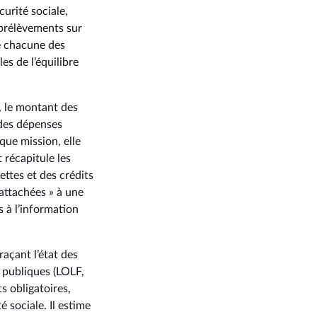
urité sociale,
x prélèvements sur
e chacune des
es de l’équilibre
, le montant des
 des dépenses
que mission, elle
 récapitule les
ttes et des crédits
attachées » à une
s à l’information
açant l’état des
s publiques (LOLF,
s obligatoires,
é sociale. Il estime