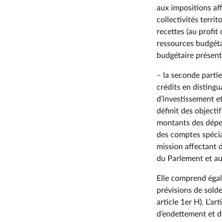
aux impositions af
collectivités territ
recettes (au profit
ressources budgétai
budgétaire présenté
– la seconde parti
crédits en disting
d’investissement et
définit des objecti
montants des dépen
des comptes spécia
mission affectant d
du Parlement et au 
Elle comprend égal
prévisions de solde
article 1er H). L’a
d’endettement et de 