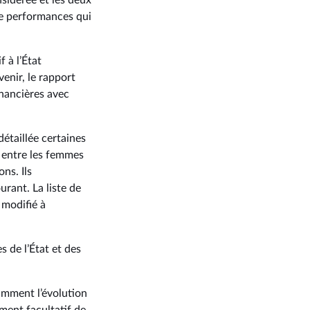
sidérée et les deux
de performances qui
 à l’État
venir, le rapport
inancières avec
étaillée certaines
é entre les femmes
ns. Ils
urant. La liste de
 modifié à
s de l’État et des
tamment l’évolution