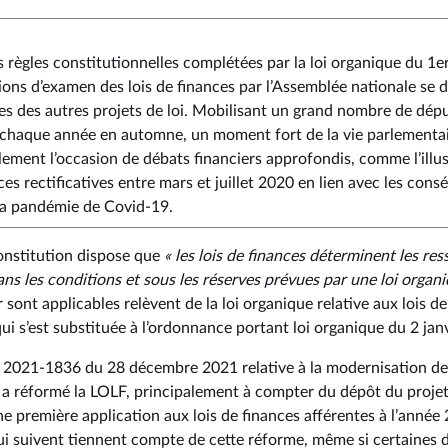
 règles constitutionnelles complétées par la loi organique du 1
tions d’examen des lois de finances par l’Assemblée nationale se 
es des autres projets de loi. Mobilisant un grand nombre de dépu
 chaque année en automne, un moment fort de la vie parlementair
lement l’occasion de débats financiers approfondis, comme l’illus
nces rectificatives entre mars et juillet 2020 en lien avec les con
a pandémie de Covid-19.
Constitution dispose que
« les lois de finances déterminent les res
ans les conditions et sous les réserves prévues par une loi organi
r sont applicables relèvent de la loi organique relative aux lois d
i s’est substituée à l’ordonnance portant loi organique du 2 jan
° 2021-1836 du 28 décembre 2021 relative à la modernisation de 
 a réformé la LOLF, principalement à compter du dépôt du projet 
e première application aux lois de finances afférentes à l’année 
 suivent tiennent compte de cette réforme, même si certaines d