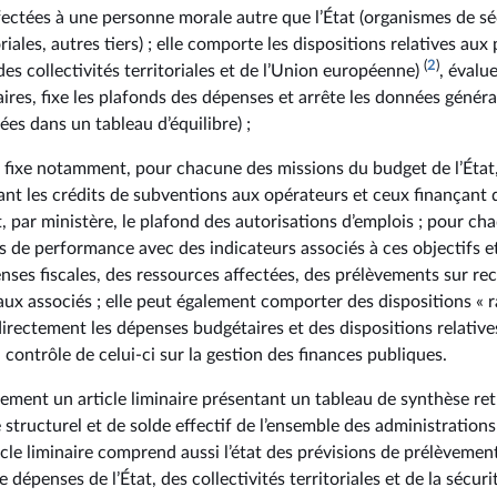
fectées à une personne morale autre que l’État (organismes de séc
oriales, autres tiers) ; elle comporte les dispositions relatives au
(
2
)
 des collectivités territoriales et de l’Union européenne)
, évalu
res, fixe les plafonds des dépenses et arrête les données général
es dans un tableau d’équilibre) ;
e fixe notamment, pour chacune des missions du budget de l’État
uant les crédits de subventions aux opérateurs et ceux finançant
, par ministère, le plafond des autorisations d’emplois ; pour cha
fs de performance avec des indicateurs associés à ces objectifs et
ses fiscales, des ressources affectées, des prélèvements sur rece
ux associés ; elle peut également comporter des dispositions « r
irectement les dépenses budgétaires et des dispositions relative
contrôle de celui-ci sur la gestion des finances publiques.
ement un article liminaire présentant un tableau de synthèse retr
 structurel et de solde effectif de l’ensemble des administration
rticle liminaire comprend aussi l’état des prévisions de prélèvement
dépenses de l’État, des collectivités territoriales et de la sécurit