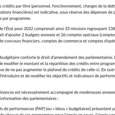
 crédits par titre (personnel, fonctionnement, charges de la dett
ations financières) est indicative, sous réserve des dépenses de p
es par programme.
de l’État pour 2022 comprenait ainsi 33 missions regroupant 1
ait d’ajouter 2 budgets annexes et 26 comptes spéciaux (comptes
 de concours financiers, comptes de commerce et comptes d’opér
 budgétaire conforte le droit d’amendement des parlementaires. L’
e modifier le montant et la répartition des crédits entre prog
ve de ne pas augmenter le plafond de crédits de celle-ci. En outre,
introduire et de modifier les objectifs et indicateurs de perfor
e finances est nécessairement accompagné de nombreuses annexe
information des parlementaires :
els de performances (PAP) (ou « bleus » budgétaires) présentent