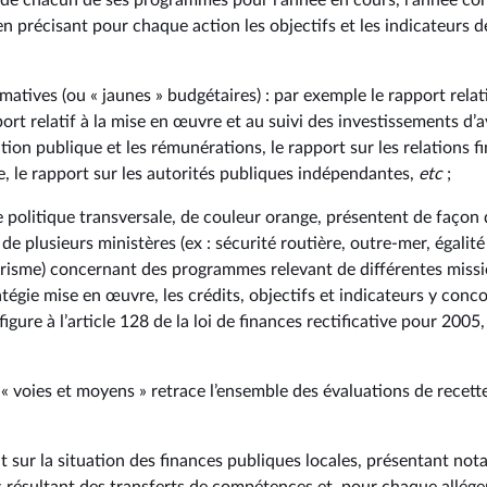
s de chacun de ses programmes pour l’année en cours, l’année con
en précisant pour chaque action les objectifs et les indicateurs 
matives (ou « jaunes » budgétaires) : par exemple le rapport relatif
port relatif à la mise en œuvre et au suivi des investissements d’a
nction publique et les rémunérations, le rapport sur les relations f
, le rapport sur les autorités publiques indépendantes,
etc
;
 politique transversale, de couleur orange, présentent de façon d
 de plusieurs ministères (ex : sécurité routière, outre-mer, égalit
risme) concernant des programmes relevant de différentes missio
tégie mise en œuvre, les crédits, objectifs et indicateurs y conco
gure à l’article 128 de la loi de finances rectificative pour 2005,
 « voies et moyens » retrace l’ensemble des évaluations de recette
t sur la situation des finances publiques locales, présentant no