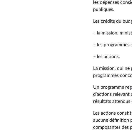
les dépenses consi
publiques.
Les crédits du budg
– la mission, minist
– les programmes ;
– les actions.
La mission, qui ne
programmes concour
Un programme regr
d’actions relevant 
résultats attendus e
Les actions consti
aucune définition p
composantes des po