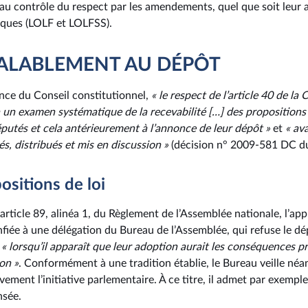
u contrôle du respect par les amendements, quel que soit leur a
iques (LOLF et LOLFSS).
ÉALABLEMENT AU DÉPÔT
ence du Conseil constitutionnel,
« le respect de l’article 40 de la
 à un examen systématique de la recevabilité […] des propositio
éputés et cela antérieurement à l’annonce de leur dépôt »
et
« ava
és, distribués et mis en discussion »
(décision n° 2009-581 DC du
sitions de loi
’article 89, alinéa 1, du Règlement de l’Assemblée nationale, l’app
nfiée à une délégation du Bureau de l’Assemblée, qui refuse le d
i
« lorsqu’il apparaît que leur adoption aurait les conséquences pr
on »
. Conformément à une tradition établie, le Bureau veille né
vement l’initiative parlementaire. À ce titre, il admet par exempl
nsée.