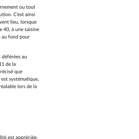
vernement ou tout
ution. C’est ainsi
vent lieu, lorsque
e 40, à une saisine
e au fond pour
t déférées au
11 de la
récisé que
n est systématique,
éalable lors de la
lité est appréciée,