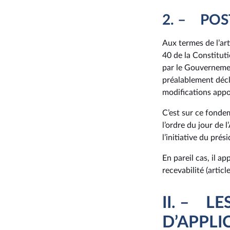
2. – PO
Aux termes de l’art
40 de la Constitut
par le Gouvernemen
préalablement décl
modifications appo
C’est sur ce fondem
l’ordre du jour de
l’initiative du pré
En pareil cas, il a
recevabilité (artic
II. – L
D’APPLI