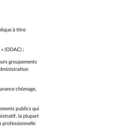
lique à titre
e » (ODAC) ;
 leurs groupements
administration
ssurance chômage,
cements publics qui
stratif, la plupart
n professionnelle