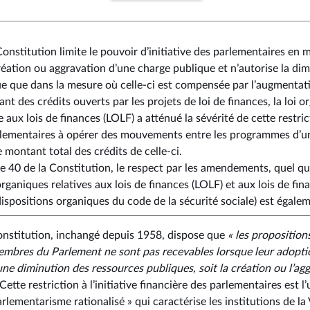
 Constitution limite le pouvoir d’initiative des parlementaires en m
 création ou aggravation d’une charge publique et n’autorise la di
e que dans la mesure où celle-ci est compensée par l’augmentat
ant des crédits ouverts par les projets de loi de finances, la loi 
 aux lois de finances (LOLF) a atténué la sévérité de cette restri
arlementaires à opérer des mouvements entre les programmes d’
 montant total des crédits de celle-ci.
le 40 de la Constitution, le respect par les amendements, quel que
rganiques relatives aux lois de finances (LOLF) et aux lois de fi
dispositions organiques du code de la sécurité sociale) est égale
 Constitution, inchangé depuis 1958, dispose que
« les propositio
embres du Parlement ne sont pas recevables lorsque leur adopti
ne diminution des ressources publiques, soit la création ou l’ag
 Cette restriction à l’initiative financière des parlementaires est 
arlementarisme rationalisé » qui caractérise les institutions de la