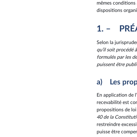
mêmes conditions a
dispositions organ
1. – PR
Selon la jurisprud
qu’il soit procédé
formulés par les d
puissent être publi
a) Les propo
En application de l
recevabilité est co
propositions de lo
40 de la Constituti
restreindre excessi
puisse être compe