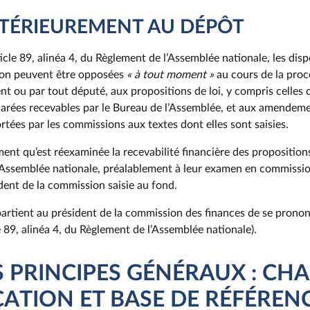
STÉRIEUREMENT AU DÉPÔT
icle 89, alinéa 4, du Règlement de l’Assemblée nationale, les dispo
ion peuvent être opposées
« à tout moment »
au cours de la procé
t ou par tout député, aux propositions de loi, y compris celles q
arées recevables par le Bureau de l’Assemblée, et aux amendemen
rtées par les commissions aux textes dont elles sont saisies.
ent qu’est réexaminée la recevabilité financière des propositions 
 l’Assemblée nationale, préalablement à leur examen en commissi
sident de la commission saisie au fond.
ppartient au président de la commission des finances de se pronon
le 89, alinéa 4, du Règlement de l’Assemblée nationale).
ES PRINCIPES GÉNÉRAUX : CH
CATION ET BASE DE RÉFÉREN