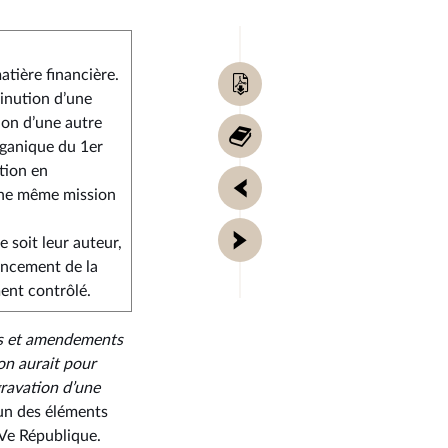
Télécharger
atière financière.
la
minution d’une
fiche
Retour
ion d’une autre
de
au
organique du 1er
synthèse
sommaire
ction en
Fiche
:
une même mission
précédente
Fiche
52 -
Fiche
 soit leur auteur,
Art.
suivante
nancement de la
40.pdf
ment contrôlé.
ns et amendements
on aurait pour
gravation d’une
l’un des éléments
 Ve République.