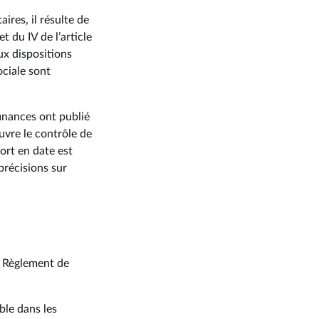
ires, il résulte de
t du IV de l’article
x dispositions
ociale sont
finances ont publié
uvre le contrôle de
port en date est
 précisions sur
du Règlement de
able dans les