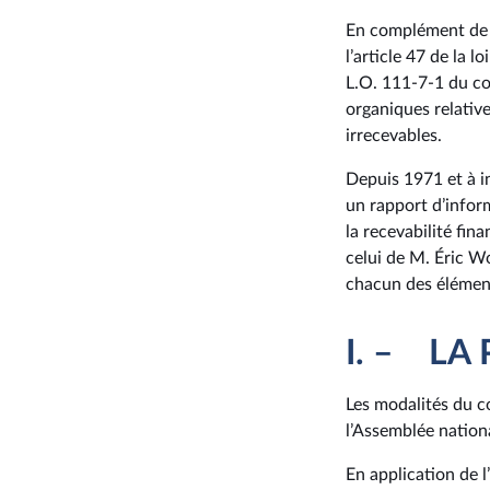
En complément de ce
l’article 47 de la l
L.O. 111-7-1 du co
organiques relative
irrecevables.
Depuis 1971 et à in
un rapport d’infor
la recevabilité fin
celui de M. Éric W
chacun des élément
I. – LA
Les modalités du co
l’Assemblée nation
En application de l’