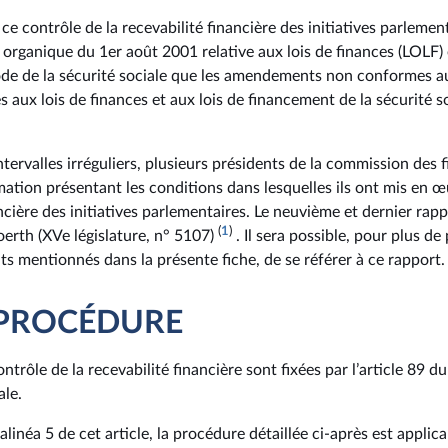
 contrôle de la recevabilité financière des initiatives parlementa
oi organique du 1er août 2001 relative aux lois de finances (LOLF) e
de de la sécurité sociale que les amendements non conformes au
s aux lois de finances et aux lois de financement de la sécurité s
tervalles irréguliers, plusieurs présidents de la commission des 
mation présentant les conditions dans lesquelles ils ont mis en œ
ancière des initiatives parlementaires. Le neuvième et dernier rap
(
1
)
oerth (XVe législature, n° 5107)
. Il sera possible, pour plus de
s mentionnés dans la présente fiche, de se référer à ce rapport.
 PROCÉDURE
ntrôle de la recevabilité financière sont fixées par l’article 89 
ale.
alinéa 5 de cet article, la procédure détaillée ci-après est applic