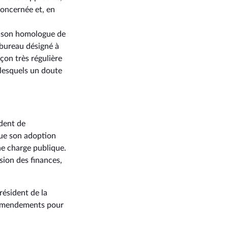
oncernée et, en
e, son homologue de
 bureau désigné à
çon très régulière
 lesquels un doute
ident de
que son adoption
ne charge publique.
sion des finances,
résident de la
s amendements pour