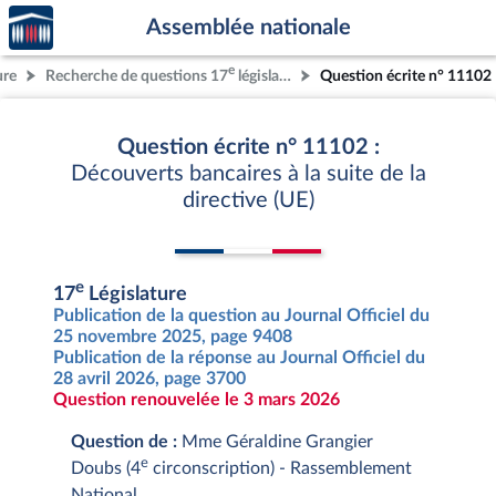
Accèder
Aller au contenu
Aller en bas de la page
Assemblée nationale
à la
page
e
ure
Recherche de questions 17
législature
Question écrite n° 11102
d'accueil
Question écrite n° 11102 :
Découverts bancaires à la suite de la
directive (UE)
e
17
Législature
Publication de la question au Journal Officiel du
25 novembre 2025, page 9408
Publication de la réponse au Journal Officiel du
28 avril 2026, page 3700
Question renouvelée le 3 mars 2026
Question de :
Mme Géraldine Grangier
e
Doubs (4
circonscription) - Rassemblement
National