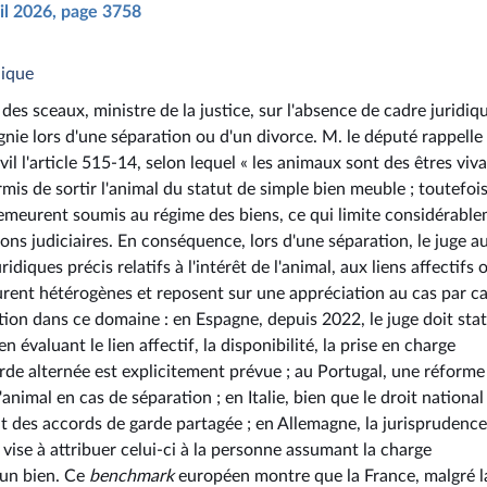
ril 2026, page 3758
lique
des sceaux, ministre de la justice, sur l'absence de cadre juridiq
nie lors d'une séparation ou d'un divorce. M. le député rappelle
vil l'article 515-14, selon lequel « les animaux sont des êtres viv
mis de sortir l'animal du statut de simple bien meuble ; toutefois
emeurent soumis au régime des biens, ce qui limite considérabl
ions judiciaires. En conséquence, lors d'une séparation, le juge a
ridiques précis relatifs à l'intérêt de l'animal, aux liens affectifs
urent hétérogènes et reposent sur une appréciation au cas par ca
ation dans ce domaine : en Espagne, depuis 2022, le juge doit sta
n évaluant le lien affectif, la disponibilité, la prise en charge
garde alternée est explicitement prévue ; au Portugal, une réforme
animal en cas de séparation ; en Italie, bien que le droit national 
t des accords de garde partagée ; en Allemagne, la jurisprudence
vise à attribuer celui-ci à la personne assumant la charge
 un bien. Ce
benchmark
européen montre que la France, malgré l