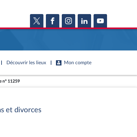
Découvrir les lieux
Mon compte
te n° 11259
s
s
Histoire
S'inscrire
ie
Juniors
ports d'information
Dossiers législatifs
Anciennes législatures
ports d'enquête
Budget et sécurité sociale
Vous n'avez pas encore de compte ?
s et divorces
ssemblée ...
Enregistrez-vous
orts législatifs
Questions écrites et orales
Liens vers les sites publics
orts sur l'application des lois
Comptes rendus des débats
mètre de l’application des lois