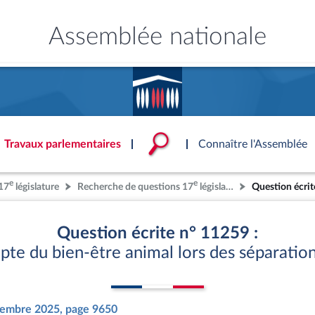
Assemblée nationale
Accèder à
la page
d'accueil
Travaux parlementaires
Connaître l'Assemblée
e
e
17
législature
Recherche de questions 17
législature
Question écri
ce
ublique
ouvoirs de l'Assemblée
'Assemblée
Documents parlementaire
Statistiques et chiffres clé
Patrimoine
onnaissance de l’Assemblée »
S'identifier
tés
ons et autres organes
rtuelle du palais Bourbon
Transparence et déontolog
La Bibliothèque
S'identifier
Projets de loi
Rap
Question écrite n° 11259 :
tion de l'Assemblée
politiques
 International
 à une séance
Documents de référence
Les archives
Propositions de loi
Rap
pte du bien-être animal lors des séparation
e
Conférence des Présidents
Mot de passe oublié
( Constitution | Règlement de l'A
Amendements
Rapp
 législatives
 et évaluation
s chercheurs à
Contacts et plan d'accès
llège des Questeurs
Services
)
lée
Textes adoptés
Rapp
Photos libres de droit
Baro
ements
décembre 2025, page 9650