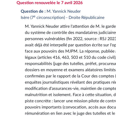
Question renouvelée le 7 avril 2026
Question de :
M. Yannick Neuder
e
Isère (7
circonscription) - Droite Républicaine
M. Yannick Neuder attire l'attention de M. le garde
du système de contrôle des mandataires judiciaire
personnes vulnérables (fin 2022, source : RSJ 20
avait déjà été interpellé par question écrite sur l
face aux pouvoirs des MJPM. La réponse, publiée au 
légaux (articles 416, 463, 503 et 510 du code civil)
responsabilités (juge des tutelles, préfet, procure
dossiers en moyenne et examens aléatoires limités
confirmées par le rapport de la Cour des comptes (2
enquêtes journalistiques révélant des pratiques réc
modification d'assurances-vie, maintien de comptes
malnutrition et isolement. Face à cette situation
piste concrète : lancer une mission pilote de con
pouvoirs importants (convocation, accès aux docu
rémunération en lien avec le juge des tutelles et l