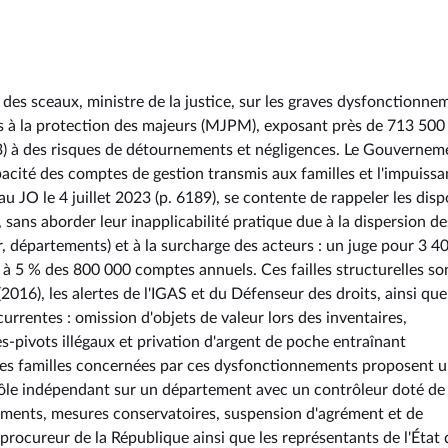
 des sceaux, ministre de la justice, sur les graves dysfonctionne
s à la protection des majeurs (MJPM), exposant près de 713 500
23) à des risques de détournements et négligences. Le Gouvernem
'opacité des comptes de gestion transmis aux familles et l'impuiss
JO le 4 juillet 2023 (p. 6189), se contente de rappeler les dispo
, sans aborder leur inapplicabilité pratique due à la dispersion de
ur, départements) et à la surcharge des acteurs : un juge pour 3 4
 à 5 % des 800 000 comptes annuels. Ces failles structurelles so
016), les alertes de l'IGAS et du Défenseur des droits, ainsi que
urrentes : omission d'objets de valeur lors des inventaires,
-pivots illégaux et privation d'argent de poche entraînant
, des familles concernées par ces dysfonctionnements proposent 
trôle indépendant sur un département avec un contrôleur doté de
ments, mesures conservatoires, suspension d'agrément et de
e procureur de la République ainsi que les représentants de l'État