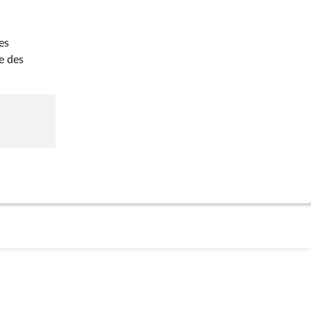
es
e des