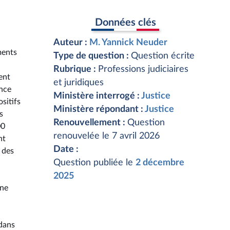
Données clés
Auteur :
M. Yannick Neuder
ments
Type de question :
Question écrite
Rubrique :
Professions judiciaires
ent
et juridiques
ance
Ministère interrogé :
Justice
sitifs
Ministère répondant :
Justice
s
Renouvellement :
Question
00
renouvelée le 7 avril 2026
nt
Date :
 des
Question publiée le
2 décembre
2025
une
 dans