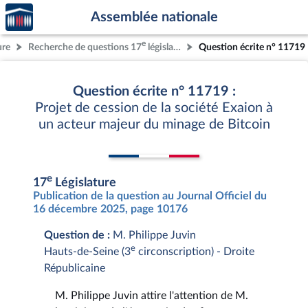
Accèder
Aller au contenu
Aller en bas de la page
Assemblée nationale
à la
page
e
ure
Recherche de questions 17
législature
Question écrite n° 11719
d'accueil
Question écrite n° 11719 :
Projet de cession de la société Exaion à
un acteur majeur du minage de Bitcoin
e
17
Législature
Publication de la question au Journal Officiel du
16 décembre 2025, page 10176
Question de :
M. Philippe Juvin
e
Hauts-de-Seine (3
circonscription) - Droite
Républicaine
M. Philippe Juvin attire l'attention de M.