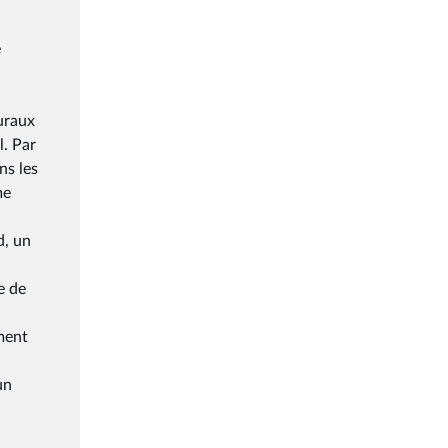
e
uraux
l. Par
ns les
me
d, un
e de
ement
un