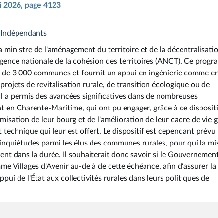
ai 2026, page 4123
& Indépendants
 ministre de l'aménagement du territoire et de la décentralisati
 l'Agence nationale de la cohésion des territoires (ANCT). Ce prog
 de 3 000 communes et fournit un appui en ingénierie comme e
ojets de revitalisation rurale, de transition écologique ou de
Il a permis des avancées significatives dans de nombreuses
en Charente-Maritime, qui ont pu engager, grâce à ce dispositi
misation de leur bourg et de l'amélioration de leur cadre de vie 
 technique qui leur est offert. Le dispositif est cependant prévu
 inquiétudes parmi les élus des communes rurales, pour qui la mi
t dans la durée. Il souhaiterait donc savoir si le Gouvernemen
e Villages d'Avenir au-delà de cette échéance, afin d'assurer la
pui de l'État aux collectivités rurales dans leurs politiques de