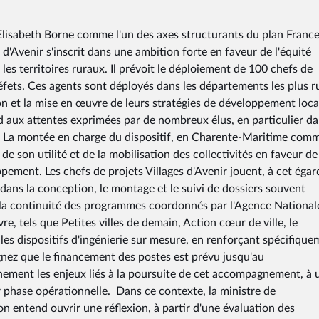
Elisabeth Borne comme l'un des axes structurants du plan Franc
s d'Avenir s'inscrit dans une ambition forte en faveur de l'équité
 les territoires ruraux. Il prévoit le déploiement de 100 chefs de
fets. Ces agents sont déployés dans les départements les plus r
n et la mise en œuvre de leurs stratégies de développement loca
d aux attentes exprimées par de nombreux élus, en particulier da
e. La montée en charge du dispositif, en Charente-Maritime com
son utilité et de la mobilisation des collectivités en faveur de
ppement. Les chefs de projets Villages d'Avenir jouent, à cet égar
ns la conception, le montage et le suivi de dossiers souvent
ns la continuité des programmes coordonnés par l'Agence National
e, tels que Petites villes de demain, Action cœur de ville, le
 les dispositifs d'ingénierie sur mesure, en renforçant spécifiqu
nez que le financement des postes est prévu jusqu'au
ment les enjeux liés à la poursuite de cet accompagnement, à 
phase opérationnelle. Dans ce contexte, la ministre de
on entend ouvrir une réflexion, à partir d'une évaluation des