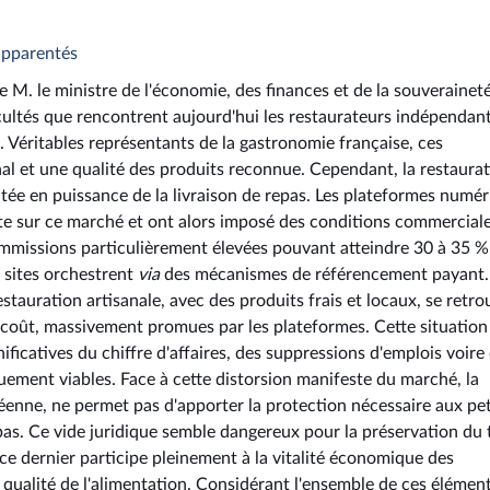
 apparentés
 M. le ministre de l'économie, des finances et de la souverainet
ficultés que rencontrent aujourd'hui les restaurateurs indépendan
. Véritables représentants de la gastronomie française, ces
nal et une qualité des produits reconnue. Cependant, la restaura
ntée en puissance de la livraison de repas. Les plateformes numé
e sur ce marché et ont alors imposé des conditions commercial
ommissions particulièrement élevées pouvant atteindre 30 à 35 %
sites orchestrent
via
des mécanismes de référencement payant.
tauration artisanale, avec des produits frais et locaux, se retr
as coût, massivement promues par les plateformes. Cette situation
icatives du chiffre d'affaires, des suppressions d'emplois voire
ement viables. Face à cette distorsion manifeste du marché, la
opéenne, ne permet pas d'apporter la protection nécessaire aux pet
epas. Ce vide juridique semble dangereux pour la préservation du 
ce dernier participe pleinement à la vitalité économique des
la qualité de l'alimentation. Considérant l'ensemble de ces élément