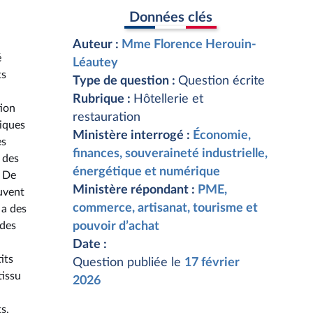
Données clés
Auteur :
Mme Florence Herouin-
é
Léautey
ts
Type de question :
Question écrite
Rubrique :
Hôtellerie et
tion
restauration
riques
Ministère interrogé :
Économie,
es
finances, souveraineté industrielle,
 des
énergétique et numérique
 De
Ministère répondant :
PME,
ouvent
commerce, artisanat, tourisme et
 a des
 des
pouvoir d’achat
Date :
its
Question publiée le
17 février
tissu
2026
s,