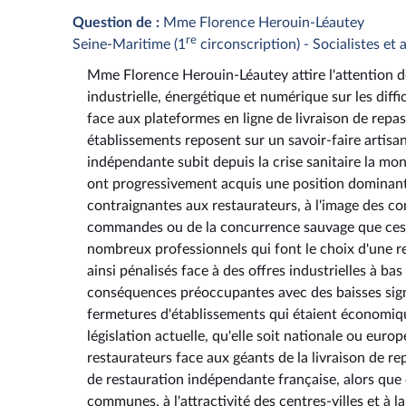
Question de :
Mme Florence Herouin-Léautey
re
Seine-Maritime (1
circonscription) - Socialistes et
Mme Florence Herouin-Léautey attire l'attention de
industrielle, énergétique et numérique sur les dif
face aux plateformes en ligne de livraison de repas
établissements reposent sur un savoir-faire artisa
indépendante subit depuis la crise sanitaire la mo
ont progressivement acquis une position dominant
contraignantes aux restaurateurs, à l'image des c
commandes ou de la concurrence sauvage que ces 
nombreux professionnels qui font le choix d'une res
ainsi pénalisés face à des offres industrielles à b
conséquences préoccupantes avec des baisses signif
fermetures d'établissements qui étaient économiqu
législation actuelle, qu'elle soit nationale ou eur
restaurateurs face aux géants de la livraison de r
de restauration indépendante française, alors que 
communes, à l'attractivité des centres-villes et à 