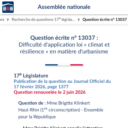
Accèder
Aller au contenu
Aller en bas de la page
Assemblée nationale
à la
page
e
ure
Recherche de questions 17
législature
Question écrite n° 13037
d'accueil
Question écrite n° 13037 :
Difficulté d'application loi « climat et
résilience » en matière d'urbanisme
e
17
Législature
Publication de la question au Journal Officiel du
17 février 2026, page 1377
Question renouvelée le 2 juin 2026
Question de :
Mme Brigitte Klinkert
re
Haut-Rhin (1
circonscription) - Ensemble
pour la République