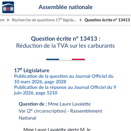
Accèder
Aller au contenu
Aller en bas de la page
Assemblée nationale
à la
page
e
ure
Recherche de questions 17
législature
Question écrite n° 13413
d'accueil
Question écrite n° 13413 :
Réduction de la TVA sur les carburants
e
17
Législature
Publication de la question au Journal Officiel du
10 mars 2026, page 2028
Publication de la réponse au Journal Officiel du 9
juin 2026, page 5210
Question de :
Mme Laure Lavalette
e
Var (2
circonscription) - Rassemblement
National
Mme Laure Lavalette alerte M. le