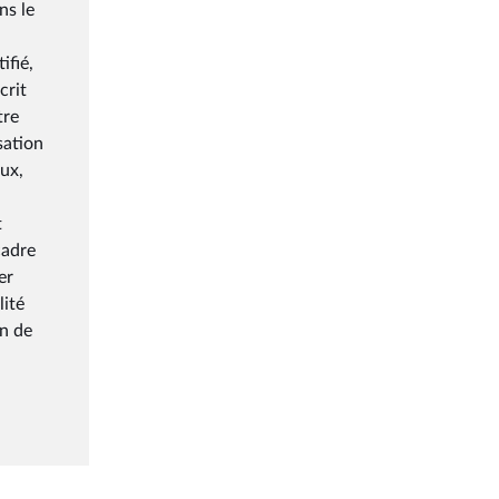
ns le
ifié,
crit
tre
sation
aux,
t
cadre
er
lité
on de