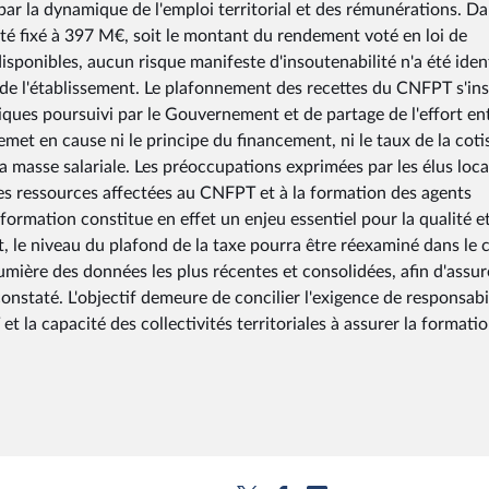
par la dynamique de l'emploi territorial et des rémunérations. Da
été fixé à 397 M€, soit le montant du rendement voté en loi de
sponibles, aucun risque manifeste d'insoutenabilité n'a été ident
 de l'établissement. Le plafonnement des recettes du CNFPT s'ins
liques poursuivi par le Gouvernement et de partage de l'effort en
remet en cause ni le principe du financement, ni le taux de la coti
a masse salariale. Les préoccupations exprimées par les élus loc
 ressources affectées au CNFPT et à la formation des agents
formation constitue en effet un enjeu essentiel pour la qualité e
it, le niveau du plafond de la taxe pourra être réexaminé dans le 
 lumière des données les plus récentes et consolidées, afin d'assur
staté. L'objectif demeure de concilier l'exigence de responsabi
 la capacité des collectivités territoriales à assurer la formati