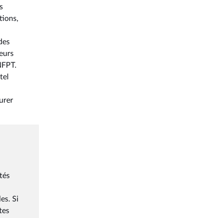
s
tions,
des
teurs
NFPT.
tel
urer
tés
es. Si
tes