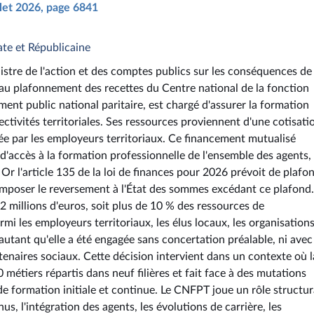
illet 2026, page 6841
te et Républicaine
inistre de l'action et des comptes publics sur les conséquences de
if au plafonnement des recettes du Centre national de la fonction
ent public national paritaire, est chargé d'assurer la formation
ectivités territoriales. Ses ressources proviennent d'une cotisati
rsée par les employeurs territoriaux. Ce financement mutualisé
é d'accès à la formation professionnelle de l'ensemble des agents,
. Or l'article 135 de la loi de finances pour 2026 prévoit de plafo
'imposer le reversement à l'État des sommes excédant ce plafond.
 millions d'euros, soit plus de 10 % des ressources de
rmi les employeurs territoriaux, les élus locaux, les organisation
'autant qu'elle a été engagée sans concertation préalable, ni avec
tenaires sociaux. Cette décision intervient dans un contexte où l
 métiers répartis dans neuf filières et fait face à des mutations
e formation initiale et continue. Le CNFPT joue un rôle structu
us, l'intégration des agents, les évolutions de carrière, les