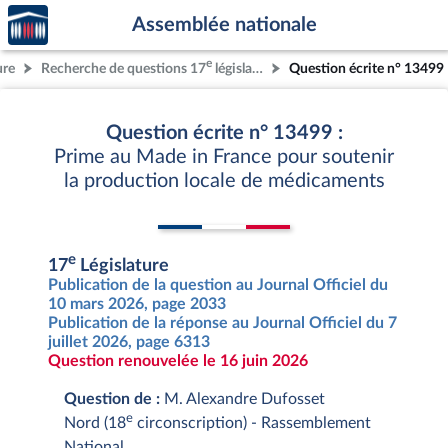
Accèder
Aller au contenu
Aller en bas de la page
Assemblée nationale
à la
page
e
ure
Recherche de questions 17
législature
Question écrite n° 13499
d'accueil
Question écrite n° 13499 :
Prime au Made in France pour soutenir
la production locale de médicaments
e
17
Législature
Publication de la question au Journal Officiel du
10 mars 2026, page 2033
Publication de la réponse au Journal Officiel du 7
juillet 2026, page 6313
Question renouvelée le 16 juin 2026
Question de :
M. Alexandre Dufosset
e
Nord (18
circonscription) - Rassemblement
National