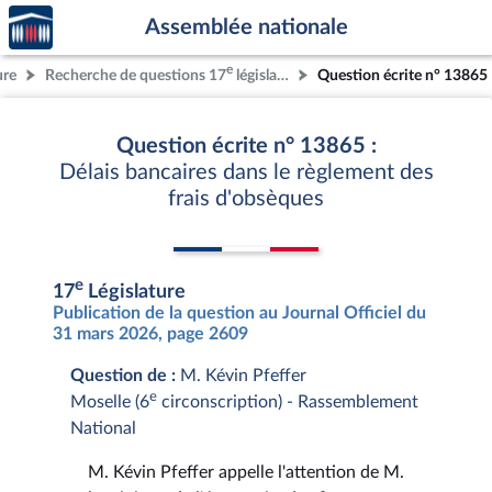
Accèder
Aller au contenu
Aller en bas de la page
Assemblée nationale
à la
page
e
ure
Recherche de questions 17
législature
Question écrite n° 13865
d'accueil
Question écrite n° 13865 :
Délais bancaires dans le règlement des
frais d'obsèques
e
17
Législature
Publication de la question au Journal Officiel du
31 mars 2026, page 2609
Question de :
M. Kévin Pfeffer
e
Moselle (6
circonscription) - Rassemblement
National
M. Kévin Pfeffer appelle l'attention de M.