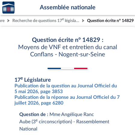
Accèder
Aller au contenu
Aller en bas de la page
Assemblée nationale
à la
page
e
ure
Recherche de questions 17
législature
Question écrite n° 14829
d'accueil
Question écrite n° 14829 :
Moyens de VNF et entretien du canal
Conflans - Nogent-sur-Seine
e
17
Législature
Publication de la question au Journal Officiel du
5 mai 2026, page 3853
Publication de la réponse au Journal Officiel du 7
juillet 2026, page 6280
Question de :
Mme Angélique Ranc
e
Aube (3
circonscription) - Rassemblement
National