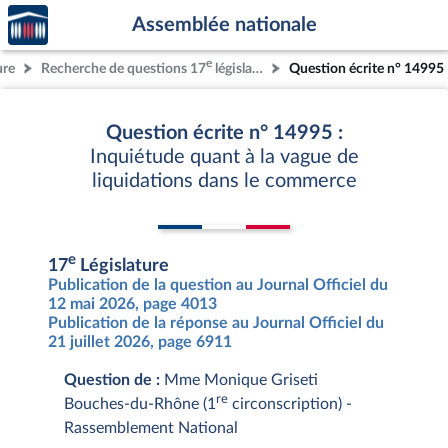
Accèder
Aller au contenu
Aller en bas de la page
Assemblée nationale
à la
page
e
ure
Recherche de questions 17
législature
Question écrite n° 14995
d'accueil
Question écrite n° 14995 :
Inquiétude quant à la vague de
liquidations dans le commerce
e
17
Législature
Publication de la question au Journal Officiel du
12 mai 2026, page 4013
Publication de la réponse au Journal Officiel du
21 juillet 2026, page 6911
Question de :
Mme Monique Griseti
re
Bouches-du-Rhône (1
circonscription) -
Rassemblement National