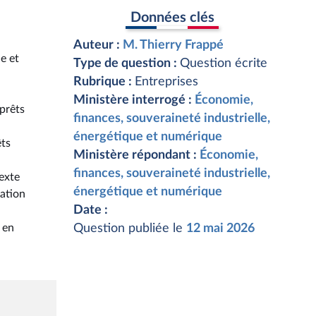
Données clés
Auteur :
M. Thierry Frappé
e et
Type de question :
Question écrite
Rubrique :
Entreprises
Ministère interrogé :
Économie,
 prêts
finances, souveraineté industrielle,
énergétique et numérique
êts
Ministère répondant :
Économie,
finances, souveraineté industrielle,
exte
énergétique et numérique
lation
Date :
 en
Question publiée le
12 mai 2026