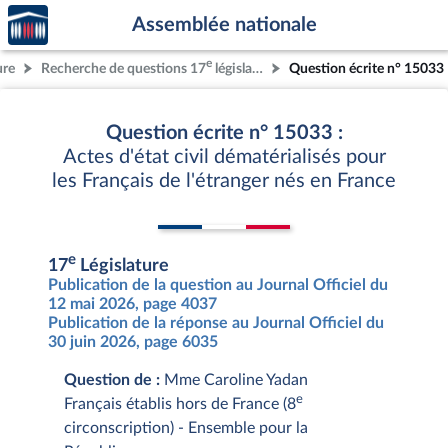
Accèder
Aller au contenu
Aller en bas de la page
Assemblée nationale
à la
page
e
ure
Recherche de questions 17
législature
Question écrite n° 15033
d'accueil
Question écrite n° 15033 :
Actes d'état civil dématérialisés pour
les Français de l'étranger nés en France
e
17
Législature
Publication de la question au Journal Officiel du
12 mai 2026, page 4037
Publication de la réponse au Journal Officiel du
30 juin 2026, page 6035
Question de :
Mme Caroline Yadan
e
Français établis hors de France (8
circonscription) - Ensemble pour la