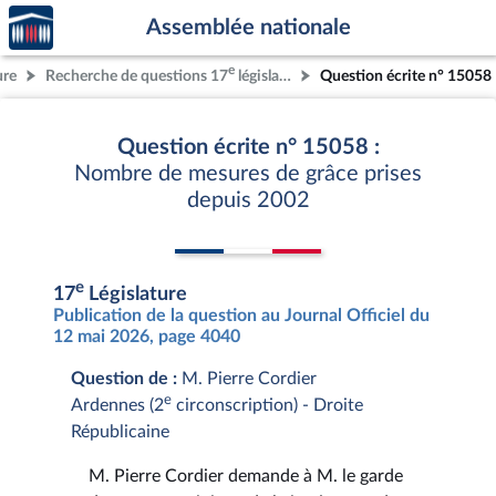
Accèder
Aller au contenu
Aller en bas de la page
Assemblée nationale
à la
page
e
ure
Recherche de questions 17
législature
Question écrite n° 15058
d'accueil
Question écrite n° 15058 :
Nombre de mesures de grâce prises
depuis 2002
e
17
Législature
Publication de la question au Journal Officiel du
12 mai 2026, page 4040
Question de :
M. Pierre Cordier
e
Ardennes (2
circonscription) - Droite
Républicaine
M. Pierre Cordier demande à M. le garde