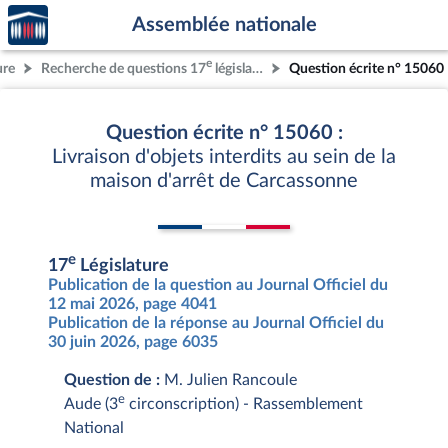
Accèder
Aller au contenu
Aller en bas de la page
Assemblée nationale
à la
page
e
ure
Recherche de questions 17
législature
Question écrite n° 15060
d'accueil
Question écrite n° 15060 :
Livraison d'objets interdits au sein de la
maison d'arrêt de Carcassonne
e
17
Législature
Publication de la question au Journal Officiel du
12 mai 2026, page 4041
Publication de la réponse au Journal Officiel du
30 juin 2026, page 6035
Question de :
M. Julien Rancoule
e
Aude (3
circonscription) - Rassemblement
National