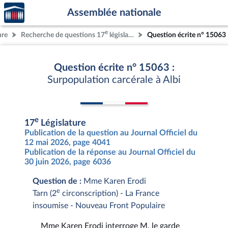
Accèder
Aller au contenu
Aller en bas de la page
Assemblée nationale
à la
page
e
ure
Recherche de questions 17
législature
Question écrite n° 15063
d'accueil
Question écrite n° 15063 :
Surpopulation carcérale à Albi
e
17
Législature
Publication de la question au Journal Officiel du
12 mai 2026, page 4041
Publication de la réponse au Journal Officiel du
30 juin 2026, page 6036
Question de :
Mme Karen Erodi
e
Tarn (2
circonscription) - La France
insoumise - Nouveau Front Populaire
Mme Karen Erodi interroge M. le garde