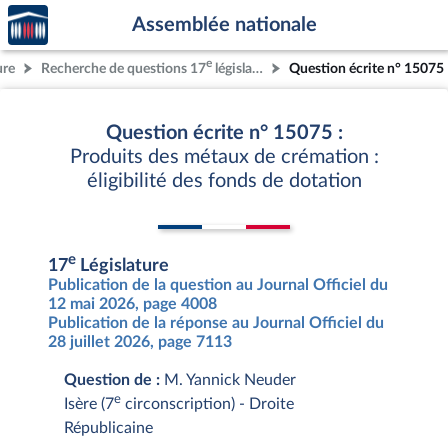
Accèder
Aller au contenu
Aller en bas de la page
Assemblée nationale
à la
page
e
ure
Recherche de questions 17
législature
Question écrite n° 15075
d'accueil
Question écrite n° 15075 :
Produits des métaux de crémation :
éligibilité des fonds de dotation
e
17
Législature
Publication de la question au Journal Officiel du
12 mai 2026, page 4008
Publication de la réponse au Journal Officiel du
28 juillet 2026, page 7113
Question de :
M. Yannick Neuder
e
Isère (7
circonscription) - Droite
Républicaine