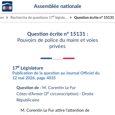
Accèder
Aller au contenu
Aller en bas de la page
Assemblée nationale
à la
page
e
ure
Recherche de questions 17
législature
Question écrite n° 15131
d'accueil
Question écrite n° 15131 :
Pouvoirs de police du maire et voies
privées
e
17
Législature
Publication de la question au Journal Officiel du
12 mai 2026, page 4035
Question de :
M. Corentin Le Fur
e
Côtes-d'Armor (3
circonscription) - Droite
Républicaine
M. Corentin Le Fur attire l'attention de