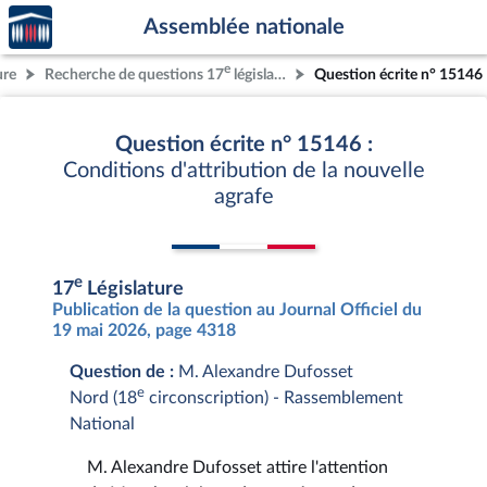
Accèder
Aller au contenu
Aller en bas de la page
Assemblée nationale
à la
page
e
ure
Recherche de questions 17
législature
Question écrite n° 15146
d'accueil
Question écrite n° 15146 :
Conditions d'attribution de la nouvelle
agrafe
e
17
Législature
Publication de la question au Journal Officiel du
19 mai 2026, page 4318
Question de :
M. Alexandre Dufosset
e
Nord (18
circonscription) - Rassemblement
National
M. Alexandre Dufosset attire l'attention