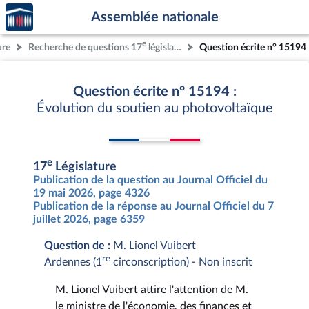
Accèder
Aller au contenu
Aller en bas de la page
Assemblée nationale
à la
page
e
ure
Recherche de questions 17
législature
Question écrite n° 15194
d'accueil
Question écrite n° 15194 :
Évolution du soutien au photovoltaïque
e
17
Législature
Publication de la question au Journal Officiel du
19 mai 2026, page 4326
Publication de la réponse au Journal Officiel du 7
juillet 2026, page 6359
Question de :
M. Lionel Vuibert
re
Ardennes (1
circonscription) - Non inscrit
M. Lionel Vuibert attire l'attention de M.
le ministre de l'économie, des finances et