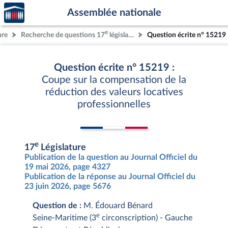
Accèder
Aller au contenu
Aller en bas de la page
Assemblée nationale
à la
page
e
ure
Recherche de questions 17
législature
Question écrite n° 15219
d'accueil
Question écrite n° 15219 :
Coupe sur la compensation de la
réduction des valeurs locatives
professionnelles
e
17
Législature
Publication de la question au Journal Officiel du
19 mai 2026, page 4327
Publication de la réponse au Journal Officiel du
23 juin 2026, page 5676
Question de :
M. Édouard Bénard
e
Seine-Maritime (3
circonscription) - Gauche