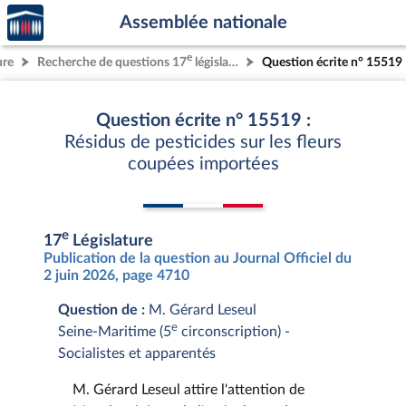
Accèder
Aller au contenu
Aller en bas de la page
Assemblée nationale
à la
page
e
ure
Recherche de questions 17
législature
Question écrite n° 15519
d'accueil
Question écrite n° 15519 :
Résidus de pesticides sur les fleurs
coupées importées
e
17
Législature
Publication de la question au Journal Officiel du
2 juin 2026, page 4710
Question de :
M. Gérard Leseul
e
Seine-Maritime (5
circonscription) -
Socialistes et apparentés
M. Gérard Leseul attire l'attention de