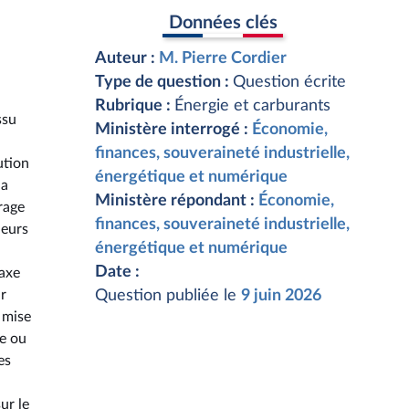
Données clés
Auteur :
M. Pierre Cordier
,
Type de question :
Question écrite
Rubrique :
Énergie et carburants
ssu
Ministère interrogé :
Économie,
.
finances, souveraineté industrielle,
ution
énergétique et numérique
la
Ministère répondant :
Économie,
rage
finances, souveraineté industrielle,
leurs
énergétique et numérique
Date :
taxe
ur
Question publiée le
9 juin 2026
 mise
ue ou
es
ur le