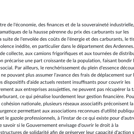
tre de l'économie, des finances et de la souveraineté industrielle
matiques de la hausse pérenne du prix des carburants sur les
a suite de l'envolée des coûts de l'énergie et des carburants, le ti
 violence inédite, en particulier dans le département des Ardennes
 de collecte, aux camions frigorifiques et aux tournées de distrib
n précarise une part croissante de la population, faisant bondir 
cial. Par ailleurs, le renchérissement du plein d'essence décou
ne pouvant plus assumer l'avance des frais de déplacement sur 
s dispositifs d'aide actuels restent insuffisants pour couvrir les
rement aux entreprises assujetties, ne peuvent pas récupérer la 
arburant, ce qui pénalise lourdement leur gestion financière. Po
a cohésion nationale, plusieurs réseaux associatifs préconisent la
urgence permettant aux associations reconnues d'utilité publiq
et le gazole professionnels, à l'instar de ce qui existe pour d'autr
savoir si le Gouvernement envisage d'ouvrir le droit à la
tructures de solidarité afin de préserver leur capacité d'action s