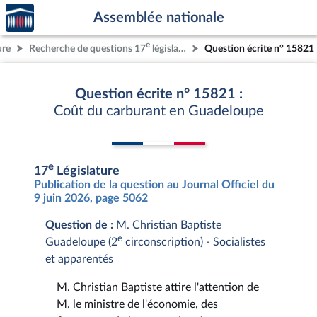
Accèder
Aller au contenu
Aller en bas de la page
Assemblée nationale
à la
page
e
ure
Recherche de questions 17
législature
Question écrite n° 15821
d'accueil
Question écrite n° 15821 :
Coût du carburant en Guadeloupe
e
17
Législature
Publication de la question au Journal Officiel du
9 juin 2026, page 5062
Question de :
M. Christian Baptiste
e
Guadeloupe (2
circonscription) - Socialistes
et apparentés
M. Christian Baptiste attire l'attention de
M. le ministre de l'économie, des