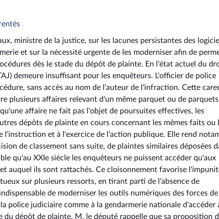
rentés
x, ministre de la justice, sur les lacunes persistantes des logicie
rmerie et sur la nécessité urgente de les moderniser afin de perm
océdures dès le stade du dépôt de plainte. En l'état actuel du dro
TAJ) demeure insuffisant pour les enquêteurs. L'officier de police
cédure, sans accès au nom de l'auteur de l'infraction. Cette car
re plusieurs affaires relevant d'un même parquet ou de parquets
u'une affaire ne fait pas l'objet de poursuites effectives, les
utres dépôts de plainte en cours concernant les mêmes faits ou 
e l'instruction et à l'exercice de l'action publique. Elle rend not
écision de classement sans suite, de plaintes similaires déposées 
ptable qu'au XXIe siècle les enquêteurs ne puissent accéder qu'aux
et auquel ils sont rattachés. Ce cloisonnement favorise l'impuni
ctueux sur plusieurs ressorts, en tirant parti de l'absence de
 indispensable de moderniser les outils numériques des forces de
à la police judiciaire comme à la gendarmerie nationale d'accéder 
 du dépôt de plainte. M. le député rappelle que sa proposition d