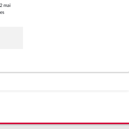
12 mai
res