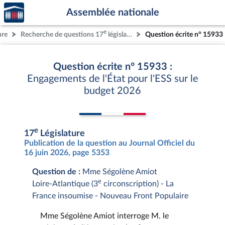
Accèder
Aller au contenu
Aller en bas de la page
Assemblée nationale
à la
page
e
ure
Recherche de questions 17
législature
Question écrite n° 15933
d'accueil
Question écrite n° 15933 :
Engagements de l'État pour l'ESS sur le
budget 2026
e
17
Législature
Publication de la question au Journal Officiel du
16 juin 2026, page 5353
Question de :
Mme Ségolène Amiot
e
Loire-Atlantique (3
circonscription) - La
France insoumise - Nouveau Front Populaire
Mme Ségolène Amiot interroge M. le