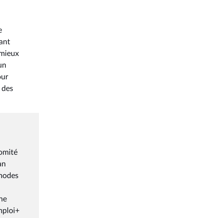
e
tant
 mieux
un
our
 des
comité
an
 modes
une
mploi+