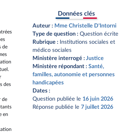
Données clés
Auteur :
Mme Christelle D'Intorni
ntrées
Type de question :
Question écrite
ses
Rubrique :
Institutions sociales et
s de
médico sociales
mmes
Ministère interrogé :
Justice
uation
Ministère répondant :
Santé,
tuel.
familles, autonomie et personnes
r
handicapées
is des
Dates :
Question publiée le
16 juin 2026
r de
stants
Réponse publiée le
7 juillet 2026
e en
tation