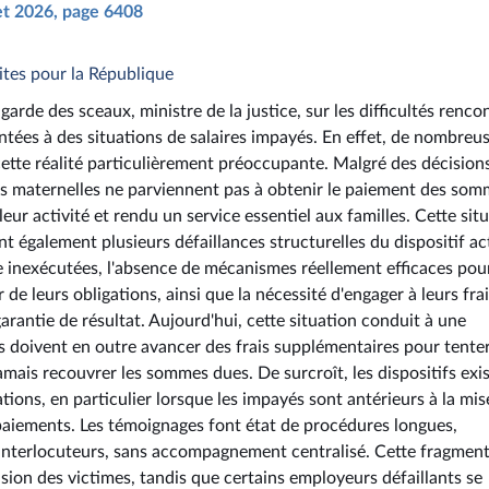
let 2026, page 6408
ites pour la République
 garde des sceaux, ministre de la justice, sur les difficultés renco
tées à des situations de salaires impayés. En effet, de nombreu
 cette réalité particulièrement préoccupante. Malgré des décision
tes maternelles ne parviennent pas à obtenir le paiement des so
eur activité et rendu un service essentiel aux familles. Cette sit
t également plusieurs défaillances structurelles du dispositif ac
 inexécutées, l'absence de mécanismes réellement efficaces pou
 de leurs obligations, ainsi que la nécessité d'engager à leurs fra
arantie de résultat. Aujourd'hui, cette situation conduit à une
lles doivent en outre avancer des frais supplémentaires pour tente
 jamais recouvrer les sommes dues. De surcroît, les dispositifs exi
tions, en particulier lorsque les impayés sont antérieurs à la mis
paiements. Les témoignages font état de procédures longues,
s interlocuteurs, sans accompagnement centralisé. Cette fragmen
ion des victimes, tandis que certains employeurs défaillants se