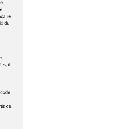
té
le
ncaire
ix du
er
es, il
u code
yés de