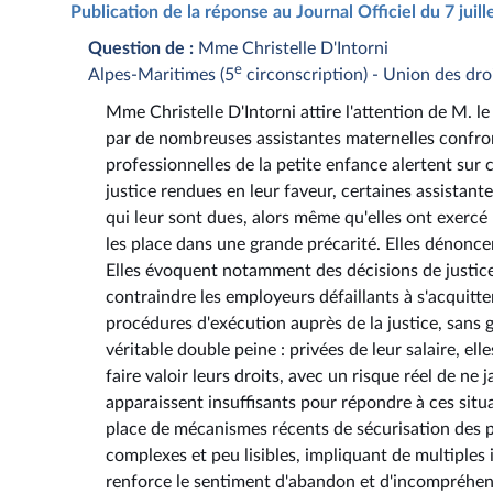
Publication de la réponse au Journal Officiel du 7 juil
Question de :
Mme Christelle D'Intorni
e
Alpes-Maritimes (5
circonscription) - Union des dro
Mme Christelle D'Intorni attire l'attention de M. le
par de nombreuses assistantes maternelles confron
professionnelles de la petite enfance alertent sur
justice rendues en leur faveur, certaines assistan
qui leur sont dues, alors même qu'elles ont exercé l
les place dans une grande précarité. Elles dénoncen
Elles évoquent notamment des décisions de justice
contraindre les employeurs défaillants à s'acquitter
procédures d'exécution auprès de la justice, sans g
véritable double peine : privées de leur salaire, e
faire valoir leurs droits, avec un risque réel de ne
apparaissent insuffisants pour répondre à ces situa
place de mécanismes récents de sécurisation des 
complexes et peu lisibles, impliquant de multiple
renforce le sentiment d'abandon et d'incompréhens