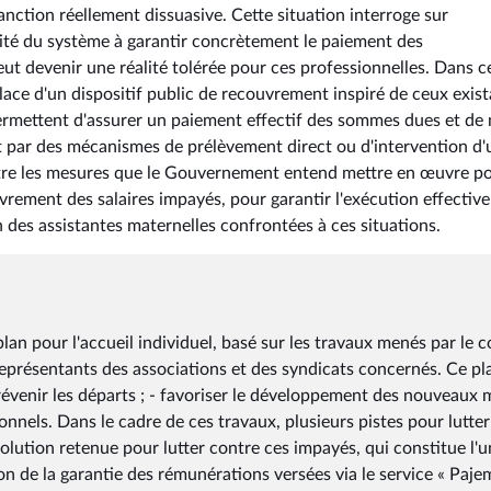
anction réellement dissuasive. Cette situation interroge sur
pacité du système à garantir concrètement le paiement des
eut devenir une réalité tolérée pour ces professionnelles. Dans c
lace d'un dispositif public de recouvrement inspiré de ceux exis
ermettent d'assurer un paiement effectif des sommes dues et de
 par des mécanismes de prélèvement direct ou d'intervention d'
aître les mesures que le Gouvernement entend mettre en œuvre p
vrement des salaires impayés, pour garantir l'exécution effective
n des assistantes maternelles confrontées à ces situations.
n pour l'accueil individuel, basé sur les travaux menés par le 
s représentants des associations et des syndicats concernés. Ce pl
 prévenir les départs ; - favoriser le développement des nouveaux
sonnels. Dans le cadre de ces travaux, plusieurs pistes pour lutter
solution retenue pour lutter contre ces impayés, qui constitue l'
on de la garantie des rémunérations versées via le service « Paje