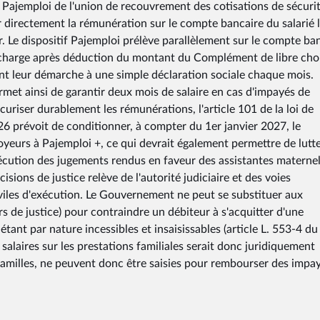
e Pajemploi de l'union de recouvrement des cotisations de sécuri
ser directement la rémunération sur le compte bancaire du salarié 
r. Le dispositif Pajemploi prélève parallèlement sur le compte ba
 charge après déduction du montant du Complément de libre cho
nt leur démarche à une simple déclaration sociale chaque mois.
met ainsi de garantir deux mois de salaire en cas d'impayés de
uriser durablement les rémunérations, l'article 101 de la loi de
26 prévoit de conditionner, à compter du 1er janvier 2027, le
eurs à Pajemploi +, ce qui devrait également permettre de lutt
xécution des jugements rendus en faveur des assistantes maternell
sions de justice relève de l'autorité judiciaire et des voies
viles d'exécution. Le Gouvernement ne peut se substituer aux
ers de justice) pour contraindre un débiteur à s'acquitter d'une
étant par nature incessibles et insaisissables (article L. 553-4 d
 salaires sur les prestations familiales serait donc juridiquement
s familles, ne peuvent donc être saisies pour rembourser des impa