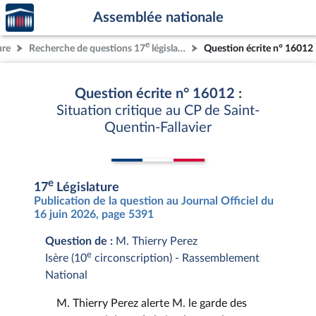
Accèder
Aller au contenu
Aller en bas de la page
Assemblée nationale
à la
page
e
ure
Recherche de questions 17
législature
Question écrite n° 16012
d'accueil
Question écrite n° 16012 :
Situation critique au CP de Saint-
Quentin-Fallavier
e
17
Législature
Publication de la question au Journal Officiel du
16 juin 2026, page 5391
Question de :
M. Thierry Perez
e
Isère (10
circonscription) - Rassemblement
National
M. Thierry Perez alerte M. le garde des