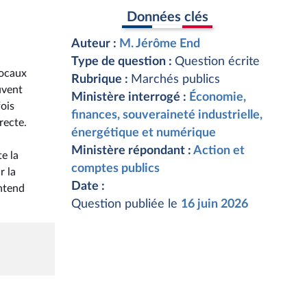
Données clés
Auteur :
M. Jérôme End
Type de question :
Question écrite
locaux
Rubrique :
Marchés publics
uvent
Ministère interrogé :
Économie,
fois
finances, souveraineté industrielle,
recte.
énergétique et numérique
Ministère répondant :
Action et
e la
comptes publics
r la
Date :
entend
Question publiée le
16 juin 2026