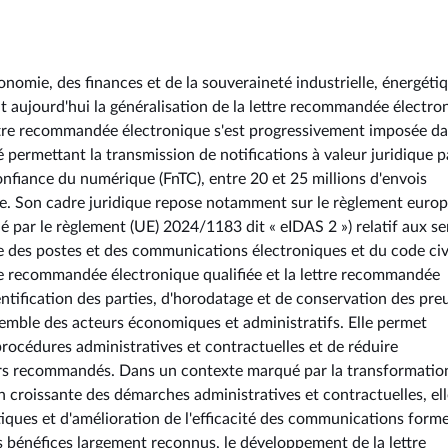
onomie, des finances et de la souveraineté industrielle, énergéti
nt aujourd'hui la généralisation de la lettre recommandée électro
ettre recommandée électronique s'est progressivement imposée da
 permettant la transmission de notifications à valeur juridique p
onfiance du numérique (FnTC), entre 20 et 25 millions d'envois
ce. Son cadre juridique repose notamment sur le règlement euro
 par le règlement (UE) 2024/1183 dit « eIDAS 2 ») relatif aux se
de des postes et des communications électroniques et du code civi
tre recommandée électronique qualifiée et la lettre recommandée
entification des parties, d'horodatage et de conservation des pre
emble des acteurs économiques et administratifs. Elle permet
 procédures administratives et contractuelles et de réduire
rriers recommandés. Dans un contexte marqué par la transformatio
 croissante des démarches administratives et contractuelles, ell
tiques et d'amélioration de l'efficacité des communications forme
es bénéfices largement reconnus, le développement de la lettre