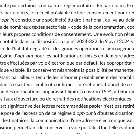
é par certaines contraintes réglementaires. En particulier, le d
s particuliers, le recueil préalable de leur consentement pour re
'
opt-in
constitue une spécificité du droit national, qui va au-del
rs de nombreux textes sectoriels – code de la consommation, co
 leurs propres conditions de consentement. Une évolution réce
n notable dans ce dispositif. La loi n° 2024-322 du 9 avril 2024 v
ation de l'habitat dégradé et des grandes opérations d'aménagemen
régime d'
opt-out
pour les notifications et mises en demeure adre
tre effectuées par voie électronique par défaut, les copropriétai
que valable. Ils conservent néanmoins la possibilité permanente
 étant par ailleurs tenu de les informer préalablement des modali
 dans ce secteur semblent confirmer l'intérêt opérationnel de ce
ion des notifications, auparavant limité à environ 15 %, atteindrai
 taux d'ouverture ou de retrait des notifications électroniques
art significative des lettres recommandées papier n'est pas retir
se pose de l'extension de ce régime d'
opt-out
à d'autres situation
 destinataires, la communication d'une adresse électronique vali
osition permettant de conserver la voie postale. Une telle évolut