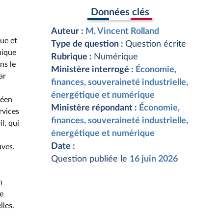
Données clés
Auteur :
M. Vincent Rolland
que et
Type de question :
Question écrite
nique
Rubrique :
Numérique
ns le
Ministère interrogé :
Économie,
ar
finances, souveraineté industrielle,
énergétique et numérique
péen
Ministère répondant :
Économie,
rvices
finances, souveraineté industrielle,
l, qui
énergétique et numérique
Date :
uves.
Question publiée le
16 juin 2026
n
e
lles.