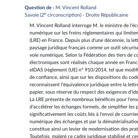
Question de :
M. Vincent Rolland
e
Savoie (2
circonscription) - Droite Républicaine
M. Vincent Rolland interroge M. le ministre de l'éc
numérique sur les freins réglementaires qui limite
(LRE) en France. Depuis plus d'une décennie, la l
paysage juridique français comme un outil sécurisé
voie numérique. Selon la Fédération des tiers de c
électroniques sont réalisés chaque année en Fran
eIDAS (règlement (UE) n° 910/2014, tel que modifié
de confiance, ainsi que sur les dispositions du co
reconnaissent l'équivalence juridique entre la let
papier, sous réserve du respect des exigences d'id
La LRE présente de nombreux bénéfices pour l'ens
d'accélérer les échanges formels, de simplifier les
significativement les coûts liés à l'envoi de cou
numérique des échanges et par la dématérialisation
constitue ainsi un levier de modernisation des pra
Toutefois, malgré ce cadre juridique stabilisé et c