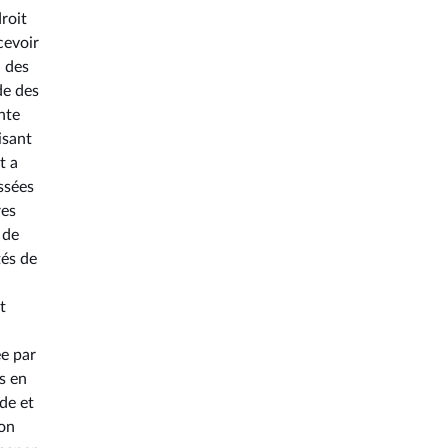
roit
cevoir
à des
de des
nte
isant
t a
ssées
res
 de
tés de
t
ée par
s en
de et
ion