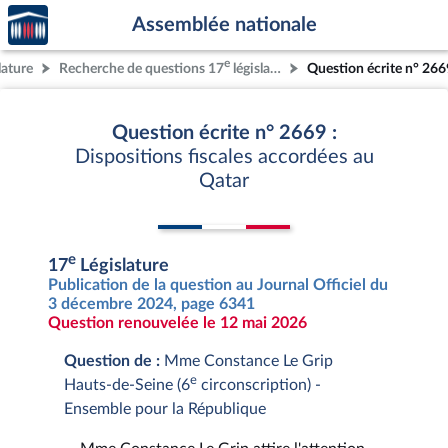
Accèder
Aller au contenu
Aller en bas de la page
Assemblée nationale
à la
page
e
lature
Recherche de questions 17
législature
Question écrite n° 266
d'accueil
Question écrite n° 2669 :
Dispositions fiscales accordées au
Qatar
e
17
Législature
Publication de la question au Journal Officiel du
3 décembre 2024, page 6341
Question renouvelée le 12 mai 2026
Question de :
Mme Constance Le Grip
e
Hauts-de-Seine (6
circonscription) -
Ensemble pour la République