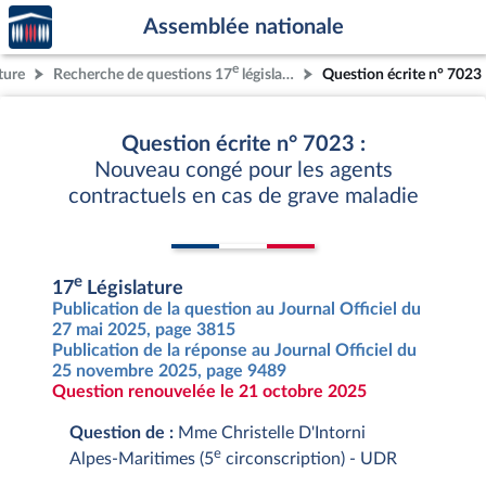
Accèder
Aller au contenu
Aller en bas de la page
Assemblée nationale
à la
page
e
ture
Recherche de questions 17
législature
Question écrite n° 7023
d'accueil
Question écrite n° 7023 :
Nouveau congé pour les agents
contractuels en cas de grave maladie
e
17
Législature
Publication de la question au Journal Officiel du
27 mai 2025, page 3815
Publication de la réponse au Journal Officiel du
25 novembre 2025, page 9489
Question renouvelée le 21 octobre 2025
Question de :
Mme Christelle D'Intorni
e
Alpes-Maritimes (5
circonscription) - UDR