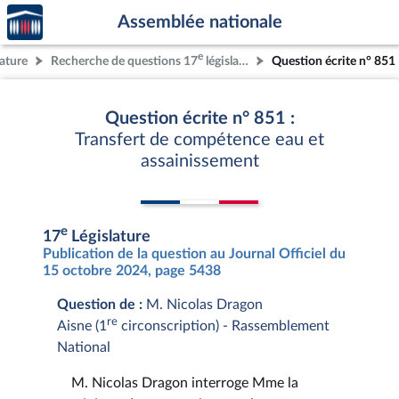
Accèder
Aller au contenu
Aller en bas de la page
Assemblée nationale
à la
page
e
lature
Recherche de questions 17
législature
Question écrite n° 851
d'accueil
Question écrite n° 851 :
Transfert de compétence eau et
assainissement
e
17
Législature
Publication de la question au Journal Officiel du
15 octobre 2024, page 5438
Question de :
M. Nicolas Dragon
re
Aisne (1
circonscription) - Rassemblement
National
M. Nicolas Dragon interroge Mme la