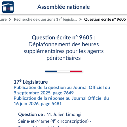
Accèder
Aller au contenu
Aller en bas de la page
Assemblée nationale
à la
page
e
ture
Recherche de questions 17
législature
Question écrite n° 9605
d'accueil
Question écrite n° 9605 :
Déplafonnement des heures
supplémentaires pour les agents
pénitentiaires
e
17
Législature
Publication de la question au Journal Officiel du
9 septembre 2025, page 7649
Publication de la réponse au Journal Officiel du
16 juin 2026, page 5481
Question de :
M. Julien Limongi
e
Seine-et-Marne (4
circonscription) -